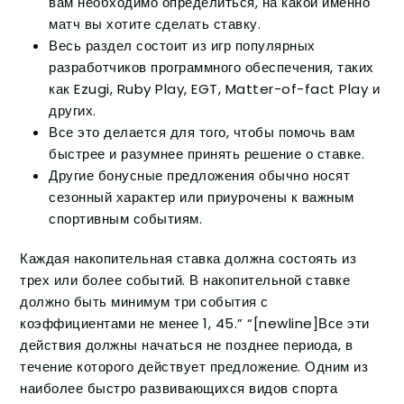
вам необходимо определиться, на какой именно
матч вы хотите сделать ставку.
Весь раздел состоит из игр популярных
разработчиков программного обеспечения, таких
как Ezugi, Ruby Play, EGT, Matter-of-fact Play и
других.
Все это делается для того, чтобы помочь вам
быстрее и разумнее принять решение о ставке.
Другие бонусные предложения обычно носят
сезонный характер или приурочены к важным
спортивным событиям.
Каждая накопительная ставка должна состоять из
трех или более событий. В накопительной ставке
должно быть минимум три события с
коэффициентами не менее 1, 45.” “[newline]Все эти
действия должны начаться не позднее периода, в
течение которого действует предложение. Одним из
наиболее быстро развивающихся видов спорта