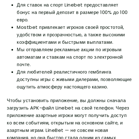
Для ставок на спорт Linebet предоставляет
бонус на первый депозит в размере 100% до 100
евро.
Mostbet привлекает игроков своей простотой,
удобством и прозрачностью, а также высокими
коэффициентами и быстрыми выплатами.
Мы отправляем рекламные акции по игровым
автоматам и ставкам на спорт по электронной
почте.
Для любителей реалистичного гемблинга
доступны игры с живыми дилерами, позволяющие
ощутить атмосферу настоящего казино.
Чтобы установить приложение, вы должны сначала
загрузить APK-файл Linebet на свой телефон. Через
приложение азартные игроки могут получить доступ
ко всем событиям, открытым на основном сайте, и
азартным играм. LineBet — не совсем новая
компания, но она быстро стала одним из самых