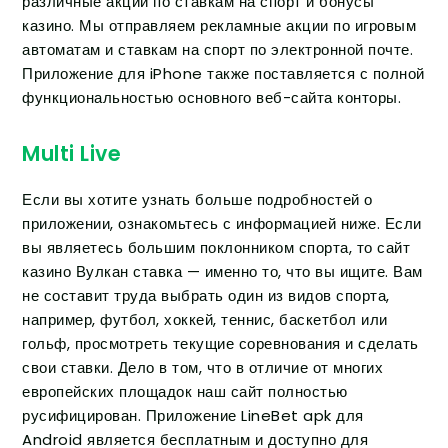
различные акции по ставкам на спорт и бонусы
казино. Мы отправляем рекламные акции по игровым
автоматам и ставкам на спорт по электронной почте.
Приложение для iPhone также поставляется с полной
функциональностью основного веб-сайта конторы.
Multi Live
Если вы хотите узнать больше подробностей о
приложении, ознакомьтесь с информацией ниже. Если
вы являетесь большим поклонником спорта, то сайт
казино Вулкан ставка — именно то, что вы ищите. Вам
не составит труда выбрать один из видов спорта,
например, футбол, хоккей, теннис, баскетбол или
гольф, просмотреть текущие соревнования и сделать
свои ставки. Дело в том, что в отличие от многих
европейских площадок наш сайт полностью
русифицирован. Приложение LineBet apk для
Android является бесплатным и доступно для