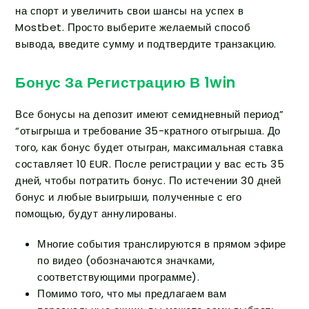
на спорт и увеличить свои шансы на успех в
Mostbet. Просто выберите желаемый способ
вывода, введите сумму и подтвердите транзакцию.
Бонус За Регистрацию В 1win
Все бонусы на депозит имеют семидневный период”
“отыгрыша и требование 35-кратного отыгрыша. До
того, как бонус будет отыгран, максимальная ставка
составляет 10 EUR. После регистрации у вас есть 35
дней, чтобы потратить бонус. По истечении 30 дней
бонус и любые выигрыши, полученные с его
помощью, будут аннулированы.
Многие события транслируются в прямом эфире
по видео (обозначаются значками,
соответствующими программе).
Помимо того, что мы предлагаем вам