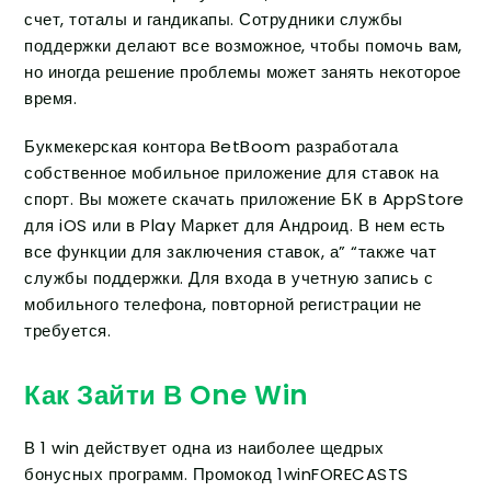
счет, тоталы и гандикапы. Сотрудники службы
поддержки делают все возможное, чтобы помочь вам,
но иногда решение проблемы может занять некоторое
время.
Букмекерская контора BetBoom разработала
собственное мобильное приложение для ставок на
спорт. Вы можете скачать приложение БК в AppStore
для iOS или в Play Маркет для Андроид. В нем есть
все функции для заключения ставок, а” “также чат
службы поддержки. Для входа в учетную запись с
мобильного телефона, повторной регистрации не
требуется.
Как Зайти В One Win
В 1 win действует одна из наиболее щедрых
бонусных программ. Промокод 1winFORECASTS