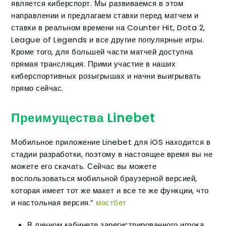
является киберспорт. Мы развиваемся в этом
направлении и предлагаем ставки перед матчем и
ставки в реальном времени на Counter Hit, Dota 2,
League of Legends и все другие популярные игры.
Кроме того, для большей части матчей доступна
прямая трансляция. Прими участие в наших
киберспортивных розыгрышах и начни выигрывать
прямо сейчас.
Преимущества Linebet
Мобильное приложение Linebet для iOS находится в
стадии разработки, поэтому в настоящее время вы не
можете его скачать. Сейчас вы можете
воспользоваться мобильной браузерной версией,
которая имеет тот же макет и все те же функции, что
и настольная версия.”
мостбет
В личном кабинете зарегистрированного игрока