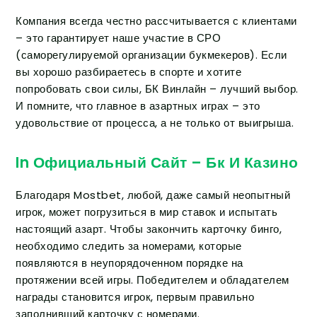
Компания всегда честно рассчитывается с клиентами
– это гарантирует наше участие в СРО
(саморегулируемой организации букмекеров). Если
вы хорошо разбираетесь в спорте и хотите
попробовать свои силы, БК Винлайн – лучший выбор.
И помните, что главное в азартных играх – это
удовольствие от процесса, а не только от выигрыша.
In Официальный Сайт – Бк И Казино
Благодаря Mostbet, любой, даже самый неопытный
игрок, может погрузиться в мир ставок и испытать
настоящий азарт. Чтобы закончить карточку бинго,
необходимо следить за номерами, которые
появляются в неупорядоченном порядке на
протяжении всей игры. Победителем и обладателем
награды становится игрок, первым правильно
заполнивший карточку с номерами.