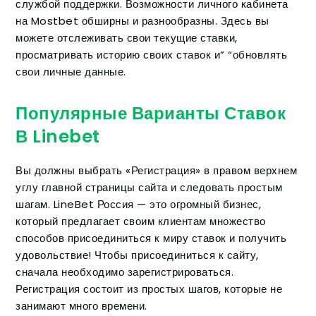
службой поддержки. Возможности личного кабинета
на Mostbet обширны и разнообразны. Здесь вы
можете отслеживать свои текущие ставки,
просматривать историю своих ставок и” “обновлять
свои личные данные.
Популярные Варианты Ставок
В Linebet
Вы должны выбрать «Регистрация» в правом верхнем
углу главной страницы сайта и следовать простым
шагам. LineBet Россия — это огромный бизнес,
который предлагает своим клиентам множество
способов присоединиться к миру ставок и получить
удовольствие! Чтобы присоединиться к сайту,
сначала необходимо зарегистрироваться.
Регистрация состоит из простых шагов, которые не
занимают много времени.