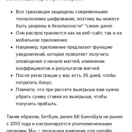
Все транзакции защищены современными
технологиями шифрования, поэтому вы можете
быть уверены в безопасности” “своих денег.
Они распространяются как на веб-сайт, так и на
мобильное приложение.
Например, приложение предлагает функцию
уведомлений, которая позволяет получать
оповещения о начале матчей, изменении
коэффициентов и результатов матчей.
После регистрации у вас есть 35 дней, чтобы
потратить бонус.
Помните, что при расчете выигрыша вам нужно
убрать сумму ставки из выигрыша, чтобы
получить прибыль.
Таким образом, БетБум, ранее БК БингоБум на рынке
с 2010 года и контролируется уполномоченными
органами. Мы – легальная компания для онлайн