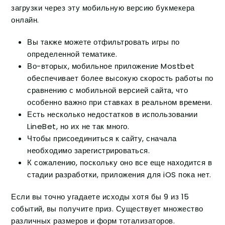
загрузки через эту мобильную версию букмекера
онлайн.
Вы также можете отфильтровать игры по
определенной тематике.
Во-вторых, мобильное приложение Mostbet
обеспечивает более высокую скорость работы по
сравнению с мобильной версией сайта, что
особенно важно при ставках в реальном времени.
Есть несколько недостатков в использовании
LineBet, но их не так много.
Чтобы присоединиться к сайту, сначала
необходимо зарегистрироваться.
К сожалению, поскольку оно все еще находится в
стадии разработки, приложения для iOS пока нет.
Если вы точно угадаете исходы хотя бы 9 из 15
событий, вы получите приз. Существует множество
различных размеров и форм тотализаторов.