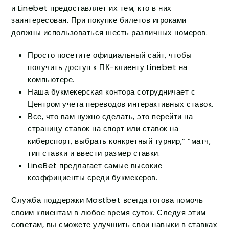
и Linebet предоставляет их тем, кто в них
заинтересован. При покупке билетов игроками
должны использоваться шесть различных номеров.
Просто посетите официальный сайт, чтобы
получить доступ к ПК-клиенту Linebet на
компьютере.
Наша букмекерская контора сотрудничает с
Центром учета переводов интерактивных ставок.
Все, что вам нужно сделать, это перейти на
страницу ставок на спорт или ставок на
киберспорт, выбрать конкретный турнир,” “матч,
тип ставки и ввести размер ставки.
LineBet предлагает самые высокие
коэффициенты среди букмекеров.
Служба поддержки Mostbet всегда готова помочь
своим клиентам в любое время суток. Следуя этим
советам, вы сможете улучшить свои навыки в ставках