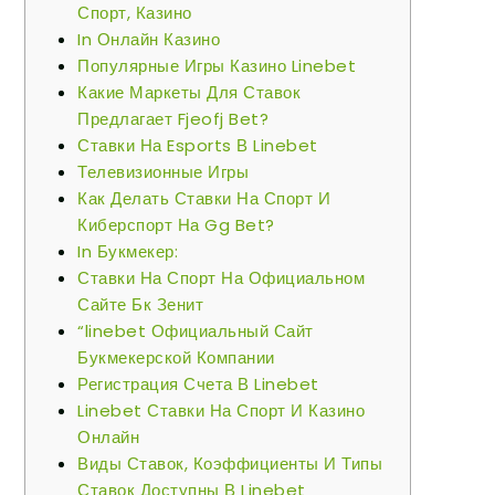
Спорт, Казино
In Онлайн Казино
Популярные Игры Казино Linebet
Какие Маркеты Для Ставок
Предлагает Fjeofj Bet?
Ставки На Esports В Linebet
Телевизионные Игры
Как Делать Ставки На Спорт И
Киберспорт На Gg Bet?
In Букмекер:
Ставки На Спорт На Официальном
Сайте Бк Зенит
“linebet Официальный Сайт
Букмекерской Компании
Регистрация Счета В Linebet
Linebet Ставки На Спорт И Казино
Онлайн
Виды Ставок, Коэффициенты И Типы
Ставок Доступны В Linebet