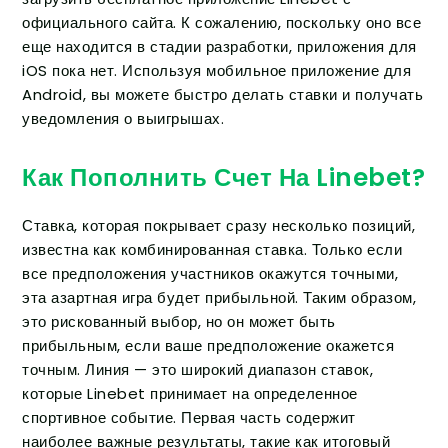
официального сайта. К сожалению, поскольку оно все
еще находится в стадии разработки, приложения для
iOS пока нет. Используя мобильное приложение для
Android, вы можете быстро делать ставки и получать
уведомления о выигрышах.
Как Пополнить Счет На Linebet?
Ставка, которая покрывает сразу несколько позиций,
известна как комбинированная ставка. Только если
все предположения участников окажутся точными,
эта азартная игра будет прибыльной. Таким образом,
это рискованный выбор, но он может быть
прибыльным, если ваше предположение окажется
точным. Линия — это широкий диапазон ставок,
которые Linebet принимает на определенное
спортивное событие. Первая часть содержит
наиболее важные результаты, такие как итоговый