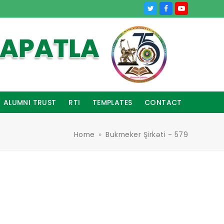
Twitter
Facebook
YouTube
ALUMNI TRUST
RTI
TEMPLATES
CONTACT
Home
»
Bukmeker Şirkəti - 579