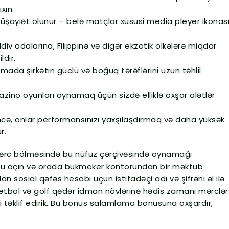
xın.
müşayiət olunur – belə matçlar xüsusi media pleyer ikonas
v adalarına, Filippinə və digər ekzotik ölkələrə miqdar
dir.
ada şirkətin güclü və boğuq tərəflərini uzun təhlil
zino oyunları oynamaq üçün sizdə elliklə oxşar alətlər
cə, onlar performansınızı yaxşılaşdırmaq və daha yüksək
r.
ərc bölməsində bu nüfuz çərçivəsində oynamağı
zu açın və orada bukmeker kontorundan bir məktub
 sosial qəfəs hesabı üçün istifadəçi adı və şifrəni əl ilə
ketbol və golf qədər idman növlərinə hədis zamanı mərclər
ri təklif edirik. Bu bonus salamlama bonusuna oxşardır,