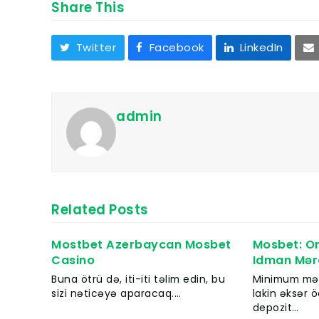
Share This
Twitter
Facebook
LinkedIn
admin
Related Posts
Mostbet Azerbaycan Mosbet
Mosbet: O
Casino
Idman Mərc
Buna ötrü də, iti-iti təlim edin, bu
Minimum mərc
sizi nəticəyə aparacaq.…
lakin əksər 
depozit…