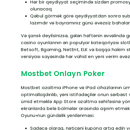
Hər bir qeydiyyat seçimində sizdən promosy
olunacaq.
Qəbul görmək görə qeydiyyatdan sonra suby
lazımdır və bayramınız günü əvəzsiz bahala
Və şanslı deyilsinizsə, gələn həftənin əvvəlində
casino oyunlarının ən populyar kateqoriyası slotlar
Betsoft, Bgaming, NetEnt, ELK və başqa hakim stu
versiyası sayəsində hər vahid en yeni verim əvəzs
Mostbet Onlayn Poker
Mostbet azaltma iPhone və iPad cihazlarının ü
optimallaşdırılıb, yəni istifadəçilər onun sərbəs
ümid etməklə App Store azaltma səhifəsinə yönl
ekranlarda belə bölmələr arasında aşırım etmək 
Oyunu»nun gündəlik yenilənməsi.
Sadəcə olaraq, nəticəni kupona artıq edin