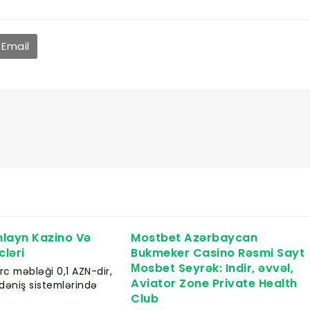
Email
nlayn Kazino Və
Mostbet Azərbaycan
ləri
Bukmeker Casino Rəsmi Sayt
Мosbet Seyrək: Indir, əvvəl,
 məbləği 0,1 AZN-dir,
Aviator Zone Private Health
ödəniş sistemlərində
Club