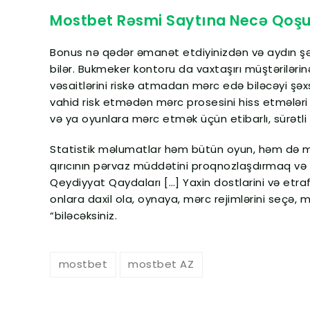
Mostbet Rəsmi Saytına Necə Qoşu
Bonus nə qədər əmanət etdiyinizdən və aydın şər
bilər. Bukmeker kontoru da vaxtaşırı müştərilərin
vəsaitlərini riskə atmadan mərc edə biləcəyi şəxs
vahid risk etmədən mərc prosesini hiss etmələri 
və ya oyunlara mərc etmək üçün etibarlı, sürətli 
Statistik məlumatlar həm bütün oyun, həm də matç
qırıcının pərvaz müddətini proqnozlaşdırmaq v
Qeydiyyat Qaydaları […] Yaxin dostlarini və etrafi
onlara daxil ola, oynaya, mərc rejimlərini seçə,
“biləcəksiniz.
mostbet
mostbet AZ