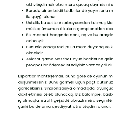
aktivləşdirmək ötrü mərc qucaq düyməsini sı
Burada bir ən bədii tədbirlər də yayımlarla 
ilə qayğı olunur.
Üstəlik, bu xəttə Azərbaycandan tutmuş Maldi
mütləq ümumən ölkələrin çempionatları daxil
Biz mosbet haqqında danışırıq və bu araşdırm
edəcəyik.
Bununla yanaşı real pulla mərc duymaq və ka
olmalıdır.
Aviator game Mostbet oyun hacklərinə gəlin
proqnozlar ödəmək istədiyiniz vaxt xeyirli olu
Esportlar möhtəşəmdir, buna görə də oyunun m
düşünməlisiniz. Bunu görmək üçün poçt qutunu
görəcəksiniz. Sinxronizasiya olmadıqda, oyunçudan
daxil etməsi tələb olunacaq. Biz balompié, ​​bas
iç olmaqla, ətraflı çeşiddə obrazli mərc seçimlə
çünki bu de uma qeydiyyat ötrü təqdim olunur.