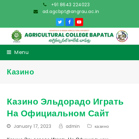
+91 8643 224023
ad.agcbpt@angrau.ac.in
Twitter
Facebook
YouTube
Menu
Казино
Казино Эльдорадо Играть
На Официальном Сайт
January 17, 2023
admin
казино